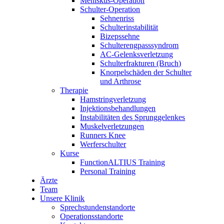
Meniskus-Operation
Schulter-Operation
Sehnenriss
Schulterinstabilität
Bizepssehne
Schulterengpasssyndrom
AC-Gelenksverletzung
Schulterfrakturen (Bruch)
Knorpelschäden der Schulter
und Arthrose
Therapie
Hamstringverletzung
Injektionsbehandlungen
Instabilitäten des Sprunggelenkes
Muskelverletzungen
Runners Knee
Werferschulter
Kurse
FunctionALTIUS Training
Personal Training
Ärzte
Team
Unsere Klinik
Sprechstundenstandorte
Operationsstandorte