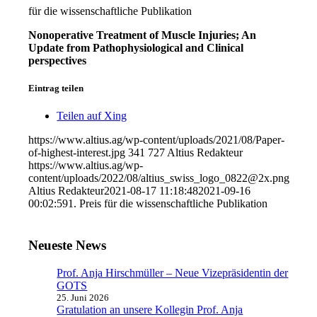
für die wissenschaftliche Publikation
Nonoperative Treatment of Muscle Injuries; An
Update from Pathophysiological and Clinical
perspectives
Eintrag teilen
Teilen auf Xing
https://www.altius.ag/wp-content/uploads/2021/08/Paper-
of-highest-interest.jpg
341
727
Altius Redakteur
https://www.altius.ag/wp-
content/uploads/2022/08/altius_swiss_logo_0822@2x.png
Altius Redakteur
2021-08-17 11:18:48
2021-09-16
00:02:59
1. Preis für die wissenschaftliche Publikation
Neueste News
Prof. Anja Hirschmüller – Neue Vizepräsidentin der
GOTS
25. Juni 2026
Gratulation an unsere Kollegin Prof. Anja