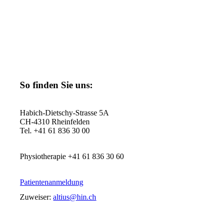
Kooperationspartner
Offene Stellen
Anfahrt
Kontakt
Impressum
Datenschutz
So finden Sie uns:
ALTIUS Swiss Sportmed Center AG
Habich-Dietschy-Strasse 5A
CH-4310 Rheinfelden
Tel. +41 61 836 30 00
info@altius.ag
Physiotherapie +41 61 836 30 60
physiotherapie@altius.ag
Patientenanmeldung
Zuweiser:
altius@hin.ch