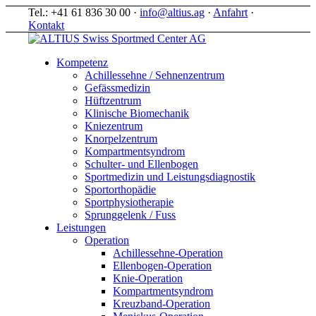
Tel.: +41 61 836 30 00 ·
info@altius.ag
·
Anfahrt
·
Kontakt
Kompetenz
Achillessehne / Sehnenzentrum
Gefässmedizin
Hüftzentrum
Klinische Biomechanik
Kniezentrum
Knorpelzentrum
Kompartmentsyndrom
Schulter- und Ellenbogen
Sportmedizin und Leistungsdiagnostik
Sportorthopädie
Sportphysiotherapie
Sprunggelenk / Fuss
Leistungen
Operation
Achillessehne-Operation
Ellenbogen-Operation
Knie-Operation
Kompartmentsyndrom
Kreuzband-Operation